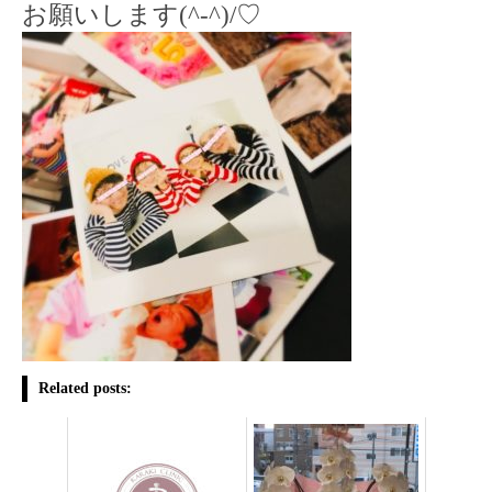
お願いします(
^-^
)
/
♡
Related posts: