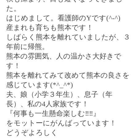
た。
はじめまして。看護師の
Y
です(
^-^
)
産まれも育ちも熊本です！
しばらく熊本を離れていましたが、３
年前に帰熊。
熊本の雰囲気、人の温かさ大好きで
す！
熊本を離れてみて改めて熊本の良さを
感じています(
*^_^*
)
夫、娘（小学３年生）、息子（年
長）、私の
4
人家族です！
『何事も一生懸命楽しむ
‼︎‼︎
』
をモットーにがんばっています！
どうぞよろしく